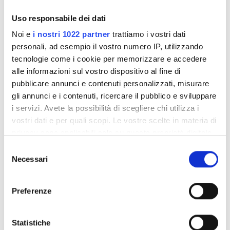
Uso responsabile dei dati
Noi e
i nostri 1022 partner
trattiamo i vostri dati
personali, ad esempio il vostro numero IP, utilizzando
Hai bisogno di assistenza?
tecnologie come i cookie per memorizzare e accedere
alle informazioni sul vostro dispositivo al fine di
pubblicare annunci e contenuti personalizzati, misurare
Sei già cliente XEV e hai bisogno di assistenza? Il
gli annunci e i contenuti, ricercare il pubblico e sviluppare
metodo più efficace e rapido per ottenere
i servizi. Avete la possibilità di scegliere chi utilizza i
assistenza è compilare il form dedicato con i tuoi
vostri dati e per quali scopi. Le vostre scelte in materia di
dati e il motivo della tua richiesta.
privacy sono applicabili solo su questa proprietà digitale
in cui avete effettuato le vostre scelte. È possibile
Selezione
modificare o revocare il proprio consenso in qualsiasi
Necessari
del
Richiedi assistenza
momento dalla Dichiarazione sui cookie o facendo clic
consenso
sull'icona di attivazione della privacy.
Preferenze
Con il tuo consenso, vorremmo anche:
raccogliere informazioni sulla tua posizione
Statistiche