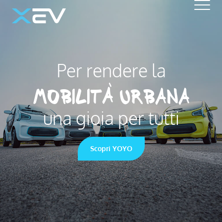
Menu
Per rendere la
Mobilità urbana
una gioia per tutti
Scopri YOYO